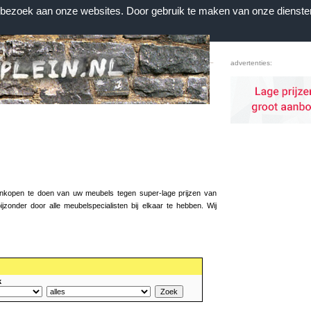
n bezoek aan onze websites. Door gebruik te maken van onze dienste
Home
|
Contact
|
Favorieten
advertenties:
aankopen te doen van uw meubels tegen super-lage prijzen van
zonder door alle meubelspecialisten bij elkaar te hebben. Wij
k