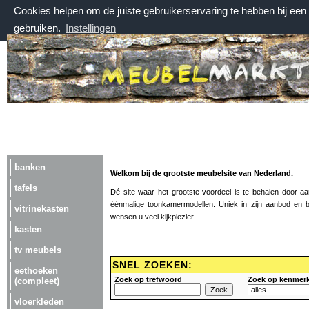
Cookies helpen om de juiste gebruikerservaring te hebben bij ee
gebruiken.
Instellingen
zaterdag 8 augustus 2026, 12:06 uur
Welkom bij Meubelmarktplein.nl
banken
Welkom bij de grootste meubelsite van Nederland.
tafels
Dé site waar het grootste voordeel is te behalen door 
éénmalige toonkamermodellen. Uniek in zijn aanbod en bij
vitrinekasten
wensen u veel kijkplezier
kasten
tv meubels
SNEL ZOEKEN:
eethoeken
Zoek op trefwoord
Zoek op kenmer
(compleet)
vloerkleden