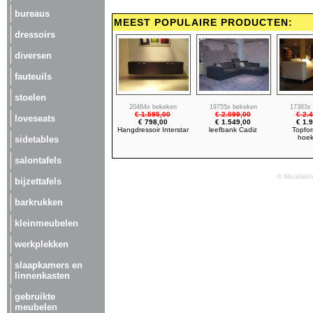
bureaus
MEEST POPULAIRE PRODUCTEN:
dressoirs
diversen
fauteuils
stoelen
20464x bekeken
19755x bekeken
17383x
€ 1.595,00
€ 2.099,00
€ 2.
loveseats
€ 798,00
€ 1.549,00
€ 1.
Hangdressoir Interstar
leefbank Cadiz
Topfor
hoe
sidetables
salontafels
© Meubelma
bijzettafels
barkrukken
kleinmeubelen
werkplekken
slaapkamers en
linnenkasten
gebruikte
meubelen