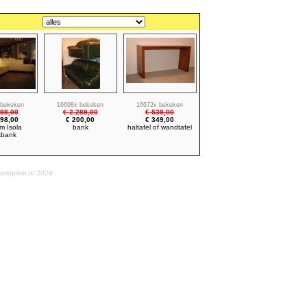
 bekeken
16698x bekeken
16672x bekeken
498,00
€ 2.289,00
€ 539,00
998,00
€ 200,00
€ 349,00
m Isola
bank
haltafel of wandtafel
kbank
rktplein.nl 2026