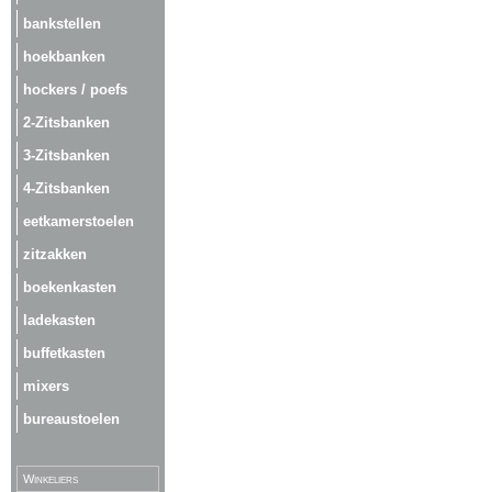
bankstellen
hoekbanken
hockers / poefs
2-Zitsbanken
3-Zitsbanken
4-Zitsbanken
eetkamerstoelen
zitzakken
boekenkasten
ladekasten
buffetkasten
mixers
bureaustoelen
Winkeliers