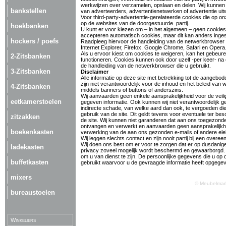
werkwijzen over verzamelen, opslaan en delen. Wij kunnen 
bankstellen
van adverteerders, advertentienetwerken of advertentie uitw
Voor third-party-advertentie-gerelateerde cookies die op on
op de websites van de doorgestuurde partij.
hoekbanken
U kunt er voor kiezen om – in het algemeen – geen cookie
accepteren automatisch cookies, maar dit kan anders inges
hockers / poefs
Raadpleeg hiervoor de handleiding van de netwerkbrowser di
Internet Explorer, Firefox, Google Chrome, Safari en Opera
Als u ervoor kiest om cookies te weigeren, kan het gebeu
2-Zitsbanken
functioneren. Cookies kunnen ook door uzelf -per keer- na
de handleiding van de netwerkbrowser die u gebruikt.
3-Zitsbanken
Disclaimer
Alle informatie op deze site met betrekking tot de aangebo
zijn niet verantwoordelijk voor de inhoud en het beleid va
4-Zitsbanken
middels banners of buttons of anderszins.
Wij aanvaarden geen enkele aansprakelijkheid voor de veilig
eetkamerstoelen
gegeven informatie. Ook kunnen wij niet verantwoordelijk 
indirecte schade, van welke aard dan ook, te vergoeden die v
gebruik van de site. Dit geldt tevens voor eventuele ter b
zitzakken
de site. Wij kunnen niet garanderen dat aan ons toegezonde
ontvangen en verwerkt en aanvaarden geen aansprakelijkhei
boekenkasten
verwerking van de aan ons gezonden e-mails of andere elek
Wij leggen slechts contact en zijn nooit partij bij een over
Wij doen ons best om er voor te zorgen dat er op dusdan
ladekasten
privacy zoveel mogelijk wordt beschermd en gewaarborgd. W
om u van dienst te zijn. De persoonlijke gegevens die u op d
buffetkasten
gebruikt waarvoor u de gevraagde informatie heeft opgege
mixers
© Meubelmark
bureaustoelen
Winkeliers