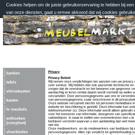
Cookies helpen om de juiste gebruikerservaring te hebben bij ee
van onze diensten, gaat u ermee akkoord dat wij cookies gebruik
zondag 9 augustus 2026, 17:50 uur
Welkom bij Meubelmarktplein.nl
Privacy
banken
Privacy Beleid
Wij nemen onze verplichtingen ten aanzien van uw privacy
tafels
zeer serieus. Wij hebben dan ook passende technische en
zorgen dat de overdracht en het bewaren van gegevens veil
vitrinekasten
aandachtig te lezen omdat daarin wordt vermeld op welke 
verzamelen. Door persoonsgegevens aan ons te verstrekken
van persoonsgegevens zoals omschreven in dit privacybele
kasten
Onze website verzamelt slechts tot personen herleidbare info
website ter beschikking is gesteld. Deze informatie kan on
tv meubels
telefoonnummer (s). Deze informatie wordt alleen gebruikt v
voor het toesturen van informatie, doorgeven van specific
vakbedrijven in staat te stellen een overeenkomst met u te
eethoeken
bedrijven verstrekt waarvan u een aanbieding dan wel meer i
(compleet)
niet toe.
Onze medewerkers en de medewerkers van bedrijven bij wi
vloerkleden
persoonsgegevens. Allen zijn verplicht tot geheimhouding