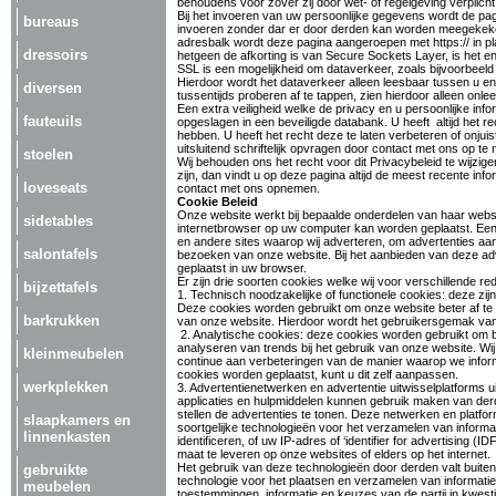
behoudens voor zover zij door wet- of regelgeving verplic
Bij het invoeren van uw persoonlijke gegevens wordt de p
bureaus
invoeren zonder dar er door derden kan worden meegekeken.
adresbalk wordt deze pagina aangeroepen met https:// in pla
dressoirs
hetgeen de afkorting is van Secure Sockets Layer, is het enc
SSL is een mogelijkheid om dataverkeer, zoals bijvoorbeeld 
Hierdoor wordt het dataverkeer alleen leesbaar tussen u en d
diversen
tussentijds proberen af te tappen, zien hierdoor alleen onle
Een extra veiligheid welke de privacy en u persoonlijke in
fauteuils
opgeslagen in een beveiligde databank. U heeft altijd het re
hebben. U heeft het recht deze te laten verbeteren of onju
uitsluitend schriftelijk opvragen door contact met ons op te
stoelen
Wij behouden ons het recht voor dit Privacybeleid te wijzige
zijn, dan vindt u op deze pagina altijd de meest recente inf
loveseats
contact met ons opnemen.
Cookie Beleid
Onze website werkt bij bepaalde onderdelen van haar websi
sidetables
internetbrowser op uw computer kan worden geplaatst. Een
en andere sites waarop wij adverteren, om advertenties aan t
salontafels
bezoeken van onze website. Bij het aanbieden van deze adv
geplaatst in uw browser.
Er zijn drie soorten cookies welke wij voor verschillende r
bijzettafels
1. Technisch noodzakelijke of functionele cookies: deze zij
Deze cookies worden gebruikt om onze website beter af t
barkrukken
van onze website. Hierdoor wordt het gebruikersgemak va
2. Analytische cookies: deze cookies worden gebruikt om bi
analyseren van trends bij het gebruik van onze website. 
kleinmeubelen
continue aan verbeteringen van de manier waarop we infor
cookies worden geplaatst, kunt u dit zelf aanpassen.
werkplekken
3. Advertentienetwerken en advertentie uitwisselplatforms u
applicaties en hulpmiddelen kunnen gebruik maken van derde
stellen de advertenties te tonen. Deze netwerken en platf
slaapkamers en
soortgelijke technologieën voor het verzamelen van informa
linnenkasten
identificeren, of uw IP-adres of ‘identifier for advertising 
maat te leveren op onze websites of elders op het internet.
Het gebruik van deze technologieën door derden valt buiten
gebruikte
technologie voor het plaatsen en verzamelen van informatie
meubelen
toestemmingen, informatie en keuzes van de partij in kwes