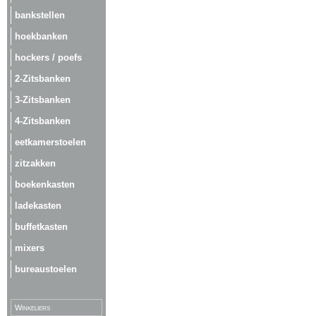
bankstellen
hoekbanken
hockers / poefs
2-Zitsbanken
3-Zitsbanken
4-Zitsbanken
eetkamerstoelen
zitzakken
boekenkasten
ladekasten
buffetkasten
mixers
bureaustoelen
Winkeliers