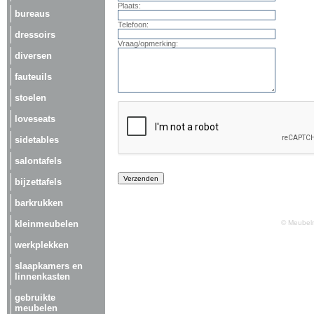
Plaats:
bureaus
Telefoon:
dressoirs
Vraag/opmerking:
diversen
fauteuils
stoelen
loveseats
sidetables
salontafels
bijzettafels
barkrukken
kleinmeubelen
© Meubelm
werkplekken
slaapkamers en
linnenkasten
gebruikte
meubelen