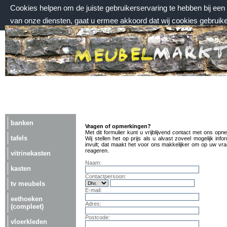
Cookies helpen om de juiste gebruikerservaring te hebben bij ee
van onze diensten, gaat u ermee akkoord dat wij cookies gebruik
maandag 10 augustus 2026, 13:16 uur
Welkom bij Meubelmarktplein.nl
banken
Vragen of opmerkingen?
Met dit formulier kunt u vrijblijvend contact met ons opn
tafels
Wij stellen het op prijs als u alvast zoveel mogelijk info
invult; dat maakt het voor ons makkelijker om op uw vra
reageren.
vitrinekasten
Naam:
kasten
Contactpersoon:
tv meubels
E-mail:
eethoeken
Adres:
(compleet)
Postcode:
vloerkleden