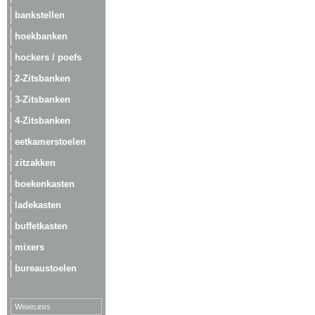
bankstellen
hoekbanken
hockers / poefs
2-Zitsbanken
3-Zitsbanken
4-Zitsbanken
eetkamerstoelen
zitzakken
boekenkasten
ladekasten
buffetkasten
mixers
bureaustoelen
Winkeliers