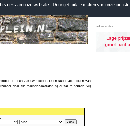
n bezoek aan onze websites. Door gebruik te maken van onze dienste
Home
|
Contact
|
Favorieten
advertenties:
aankopen te doen van uw meubels tegen super-lage prijzen van
zonder door alle meubelspecialisten bij elkaar te hebben. Wij
k