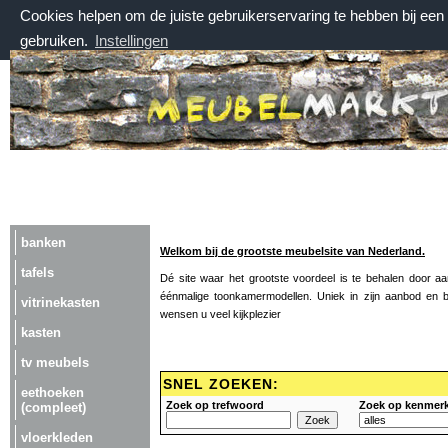
Cookies helpen om de juiste gebruikerservaring te hebben bij ee
gebruiken.
Instellingen
zaterdag 8 augustus 2026, 16:11 uur
Welkom bij Meubelmarktplein.nl
banken
Welkom bij de grootste meubelsite van Nederland.
tafels
Dé site waar het grootste voordeel is te behalen door 
éénmalige toonkamermodellen. Uniek in zijn aanbod en bij
vitrinekasten
wensen u veel kijkplezier
kasten
tv meubels
SNEL ZOEKEN:
eethoeken
Zoek op trefwoord
Zoek op kenmer
(compleet)
vloerkleden