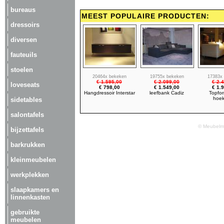
bureaus
MEEST POPULAIRE PRODUCTEN:
dressoirs
diversen
fauteuils
stoelen
20464x bekeken
19755x bekeken
17383x
€ 1.595,00
€ 2.099,00
€ 2.
loveseats
€ 798,00
€ 1.549,00
€ 1.
Hangdressoir Interstar
leefbank Cadiz
Topfor
hoe
sidetables
salontafels
© Meubelma
bijzettafels
barkrukken
kleinmeubelen
werkplekken
slaapkamers en
linnenkasten
gebruikte
meubelen