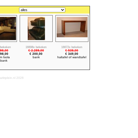
 bekeken
16698x bekeken
16672x bekeken
498,00
€ 2.289,00
€ 539,00
998,00
€ 200,00
€ 349,00
m Isola
bank
haltafel of wandtafel
kbank
rktplein.nl 2026