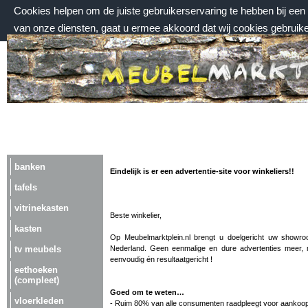
Cookies helpen om de juiste gebruikerservaring te hebben bij ee
van onze diensten, gaat u ermee akkoord dat wij cookies gebruik
zondag 9 augustus 2026, 17:29 uur
Welkom bij Meubelmarktplein.nl
banken
Eindelijk is er een advertentie-site voor winkeliers!!
tafels
vitrinekasten
Beste winkelier,
kasten
Op Meubelmarktplein.nl brengt u doelgericht uw showro
tv meubels
Nederland. Geen eenmalige en dure advertenties meer, m
eenvoudig én resultaatgericht !
eethoeken
(compleet)
Goed om te weten…
vloerkleden
- Ruim 80% van alle consumenten raadpleegt voor aankoo