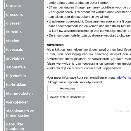
andere duurzame producten eerst internet.
bureaus
- 24 uur per dag en 7 dagen per week zichtbaar voor de c
- Zeer groot bereik. Uw producten worden door veel mee
dressoirs
dan alleen door de bezoekers in uw winkel.
- U adverteert doelgericht. Consumenten zoeken via Googl
diversen
naar showroommodellen en komen dan meestal bij Meubelma
- U kunt uw advertentieruimte op een eenvoudige manier ze
fauteuils
- De showroommodellen zijn op diverse websites zichtbaar 
stoelen
Adverteren
loveseats
Als u klikt op 'aanmelden' wordt gevraagd om uw bedrijfsg
e-mail, een bevestiging van uw aanvraag inclusief een 
sidetables
advertentieruimtes plaatsen en verwijderen. Op deze man
(deze werkwijze is van toepassing op sanitair- en meube
salontafels
keukenbedrijf' en er wordt contact met u opgenomen.
bijzettafels
Voor meer informatie kunt een e-mail sturen naar
info@show
U krijgt dan zo spoedig mogelijk bericht.
barkrukken
Aanmelden
kleinmeubelen
Aanmelden keukenbedrijf
werkplekken
slaapkamers en
© Meubelma
linnenkasten
gebruikte
meubelen