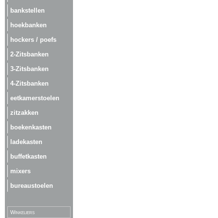
bankstellen
hoekbanken
hockers / poefs
2-Zitsbanken
3-Zitsbanken
4-Zitsbanken
eetkamerstoelen
zitzakken
boekenkasten
ladekasten
buffetkasten
mixers
bureaustoelen
Winkeliers