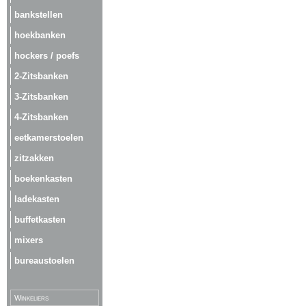
bankstellen
hoekbanken
hockers / poefs
2-Zitsbanken
3-Zitsbanken
4-Zitsbanken
eetkamerstoelen
zitzakken
boekenkasten
ladekasten
buffetkasten
mixers
bureaustoelen
Winkeliers