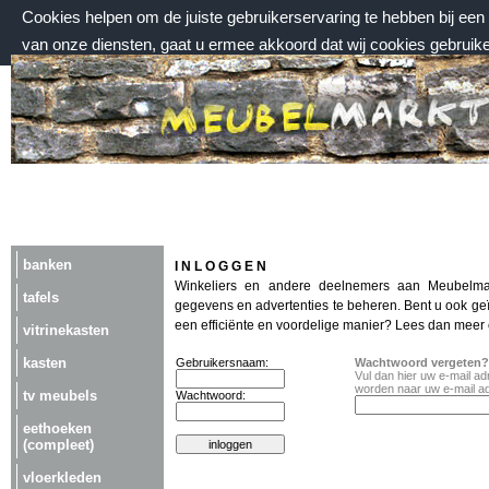
Cookies helpen om de juiste gebruikerservaring te hebben bij ee
van onze diensten, gaat u ermee akkoord dat wij cookies gebruik
vrijdag 7 augustus 2026, 21:18 uur
Welkom bij Meubelmarktplein.nl
banken
I N L O G G E N
Winkeliers en andere deelnemers aan Meubelma
tafels
gegevens en advertenties te beheren. Bent u ook ge
een efficiënte en voordelige manier? Lees dan meer
vitrinekasten
kasten
Gebruikersnaam:
Wachtwoord vergeten?
Vul dan hier uw e-mail a
worden naar uw e-mail a
tv meubels
Wachtwoord:
eethoeken
(compleet)
vloerkleden