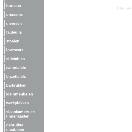
bureaus
© Meubelma
dressoirs
diversen
fauteuils
stoelen
loveseats
sidetables
salontafels
bijzettafels
barkrukken
kleinmeubelen
werkplekken
slaapkamers en
linnenkasten
gebruikte
meubelen