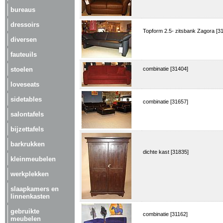
bureaus
dressoirs
Topform 2.5- zitsbank Zagora [3
diversen
fauteuils
stoelen
combinatie [31404]
loveseats
sidetables
combinatie [31657]
salontafels
bijzettafels
barkrukken
dichte kast [31835]
kleinmeubelen
werkplekken
slaapkamers en
linnenkasten
gebruikte
combinatie [31162]
meubelen