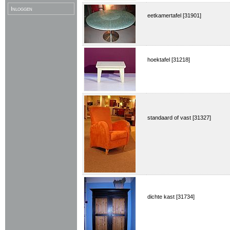
Inloggen
eetkamertafel [31901]
hoektafel [31218]
standaard of vast [31327]
dichte kast [31734]