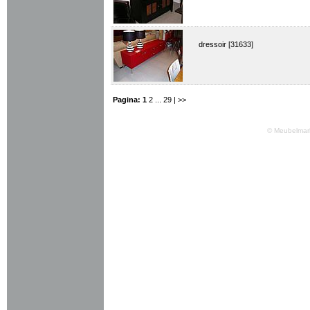
dressoir [31633]
Pagina:
1
2
...
29
| >>
© Meubelmark