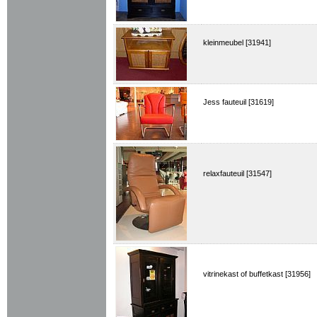
kleinmeubel [31941]
Jess fauteuil [31619]
relaxfauteuil [31547]
vitrinekast of buffetkast [31956]