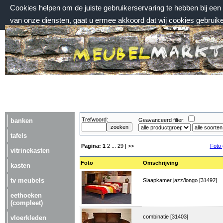
Cookies helpen om de juiste gebruikerservaring te hebben bij ee
van onze diensten, gaat u ermee akkoord dat wij cookies gebruik
donderdag 6 augustus 2026, 20:05 uur
Welkom bij Meubelmarktplein.nl
Trefwoord:
banken
Geavanceerd filter:
tafels
Pagina:
1
2
...
29
| >>
Foto 
vitrinekasten
Foto
Omschrijving
kasten
tv meubels
Slaapkamer jazz/longo [31492]
eethoeken
(compleet)
combinatie [31403]
vloerkleden