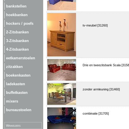
bankstellen
hoekbanken
hockers / poefs
tv-meubel [31260]
2-Zitsbanken
3-Zitsbanken
4-Zitsbanken
eetkamerstoelen
Drie en tweezitsbank Scala [3158
zitzakken
boekenkasten
ladekasten
zonder armleuning [31460]
buffetkasten
mixers
bureaustoelen
combinatie [31705]
Winkeliers