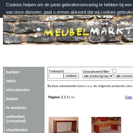
Cookies helpen om de juiste gebruikerservaring te hebben bij ee
van onze diensten, gaat u ermee akkoord dat wij cookies gebruik
zaterdag 8 augustus 2026, 10:54 uur
Welkom bij Meubelmarktplein.nl
Trefwoord:
banken
Geavanceerd filter:
tafels
Bij deze adverteerder kunt u o.a. de volgende producten zien:
vitrinekasten
Pagina:
1
2
3
| >>
Foto 
kasten
tv meubels
eethoeken
(compleet)
vloerkleden