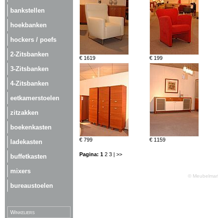
bankstellen
hoekbanken
hockers / poefs
2-Zitsbanken
€ 1619
€ 199
3-Zitsbanken
4-Zitsbanken
eetkamerstoelen
zitzakken
boekenkasten
€ 799
€ 1159
ladekasten
Pagina:
1
2
3
| >>
buffetkasten
mixers
© Meubelmark
bureaustoelen
Winkeliers