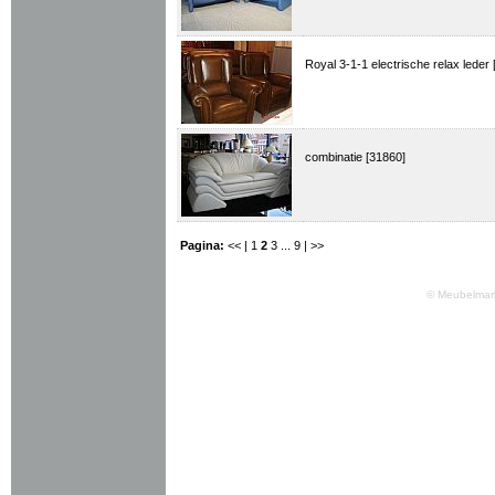
Royal 3-1-1 electrische relax leder
combinatie [31860]
Pagina:
<< |
1
2
3
...
9
| >>
© Meubelmark