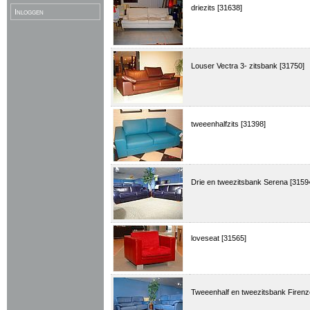
driezits [31638]
Inloggen
Louser Vectra 3- zitsbank [31750]
tweeenhalfzits [31398]
Drie en tweezitsbank Serena [3159
loveseat [31565]
Tweeenhalf en tweezitsbank Firenz