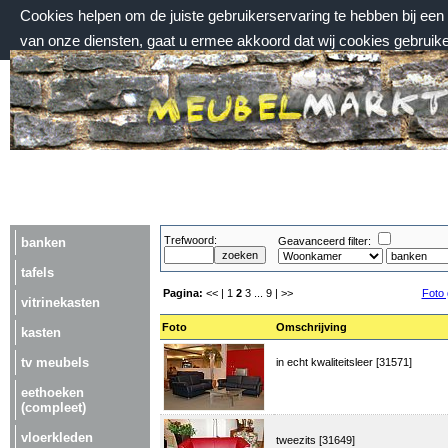
Cookies helpen om de juiste gebruikerservaring te hebben bij ee
van onze diensten, gaat u ermee akkoord dat wij cookies gebruik
vrijdag 7 augustus 2026, 16:36 uur
Welkom bij Meubelmarktplein.nl
Trefwoord:
banken
Geavanceerd filter:
tafels
Pagina:
<< |
1
2
3
...
9
| >>
Foto 
vitrinekasten
Foto
Omschrijving
kasten
tv meubels
in echt kwaliteitsleer [31571]
eethoeken
(compleet)
vloerkleden
tweezits [31649]