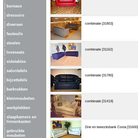
bureaus
dressoirs
combinatie [31803]
diversen
fauteuils
stoelen
combinatie [31162]
loveseats
sidetables
salontafels
combinatie [31780]
bijzettafels
barkrukken
kleinmeubelen
combinatie [31419]
werkplekken
slaapkamers en
linnenkasten
Drie en tweezitsbank Costa [31600
gebruikte
meubelen