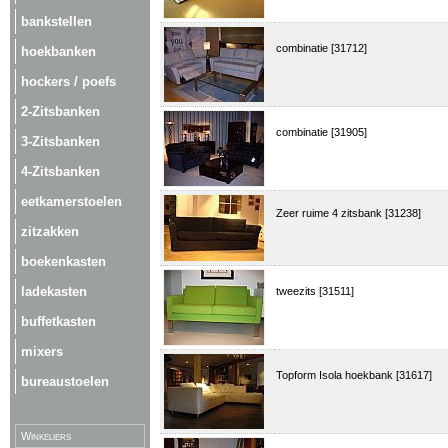
bankstellen
combinatie [31712]
hoekbanken
hockers / poefs
2-Zitsbanken
combinatie [31905]
3-Zitsbanken
4-Zitsbanken
eetkamerstoelen
Zeer ruime 4 zitsbank [31238]
zitzakken
boekenkasten
ladekasten
tweezits [31511]
buffetkasten
mixers
Topform Isola hoekbank [31617]
bureaustoelen
Winkeliers