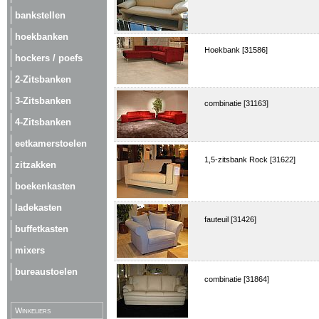
bankstellen
hoekbanken
Hoekbank [31586]
hockers / poefs
2-Zitsbanken
3-Zitsbanken
combinatie [31163]
4-Zitsbanken
eetkamerstoelen
1,5-zitsbank Rock [31622]
zitzakken
boekenkasten
ladekasten
fauteuil [31426]
buffetkasten
mixers
bureaustoelen
combinatie [31864]
Winkeliers