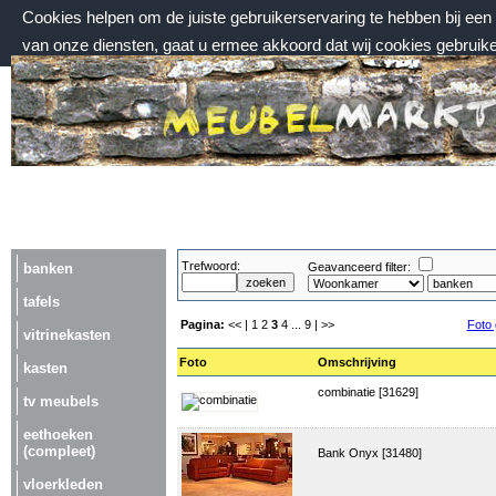
Cookies helpen om de juiste gebruikerservaring te hebben bij ee
van onze diensten, gaat u ermee akkoord dat wij cookies gebruik
vrijdag 7 augustus 2026, 16:55 uur
Welkom bij Meubelmarktplein.nl
Trefwoord:
banken
Geavanceerd filter:
tafels
Pagina:
<< |
1
2
3
4
...
9
| >>
Foto 
vitrinekasten
Foto
Omschrijving
kasten
combinatie [31629]
tv meubels
eethoeken
(compleet)
Bank Onyx [31480]
vloerkleden