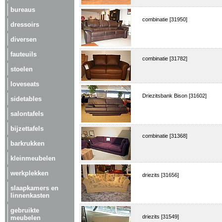
bureaus
combinatie [31950]
dressoirs
diversen
fauteuils
combinatie [31782]
stoelen
loveseats
Driezitsbank Bison [31602]
sidetables
salontafels
bijzettafels
combinatie [31368]
barkrukken
kleinmeubelen
werkplekken
driezits [31656]
slaapkamers en
linnenkasten
gebruikte
driezits [31549]
meubelen