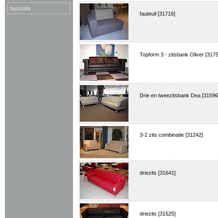
Inloggen
fauteuil [31716]
Topform 3 - zitsbank Oliver [317
Drie en tweezitsbank Dea [31596
3-2 zits combinatie [31242]
driezits [31641]
driezits [31525]