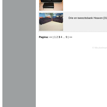
Drie en tweezitsbank Heaven [3
Pagina:
<< |
1
2
3
4
...
9
| >>
© Meubelmark