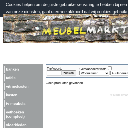
Cookies helpen om de juiste gebruikerservaring te hebben bij ee
van onze diensten, gaat u ermee akkoord dat wij cookies gebruik
zaterdag 8 augustus 2026, 12:40 uur
Welkom bij Meubelmarktplein.nl
Trefwoord:
banken
Geavanceerd filter:
tafels
Geen producten gevonden.
vitrinekasten
kasten
© Meubelmark
tv meubels
eethoeken
(compleet)
vloerkleden