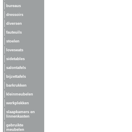
bureaus
dressoirs
diversen
fauteuils
stoelen
loveseats
sidetables
salontafels
bijzettafels
barkrukken
kleinmeubelen
werkplekken
slaapkamers en
linnenkasten
gebruikte
meubelen