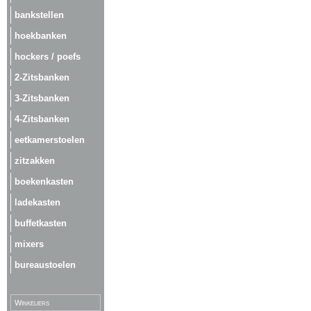
bankstellen
hoekbanken
hockers / poefs
2-Zitsbanken
3-Zitsbanken
4-Zitsbanken
eetkamerstoelen
zitzakken
boekenkasten
ladekasten
buffetkasten
mixers
bureaustoelen
Winkeliers