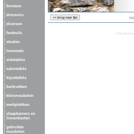
bureaus
dressoirs
voe
diversen
fauteuils
© Meubelmark
stoelen
loveseats
sidetables
salontafels
bijzettafels
barkrukken
kleinmeubelen
werkplekken
slaapkamers en
linnenkasten
gebruikte
meubelen