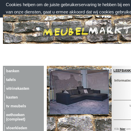
Cookies helpen om de juiste gebruikerservaring te hebben bij ee
van onze diensten, gaat u ermee akkoord dat wij cookies gebruik
vrijdag 7 augustus 2026, 16:14 uur
Welkom bij Meubelmarktplein.nl
leefbank
banken
tafels
Informatie
vitrinekasten
kasten
tv meubels
M
eethoeken
Klik om te vergroten.
(compleet)
vloerkleden
Klik
hier
om a