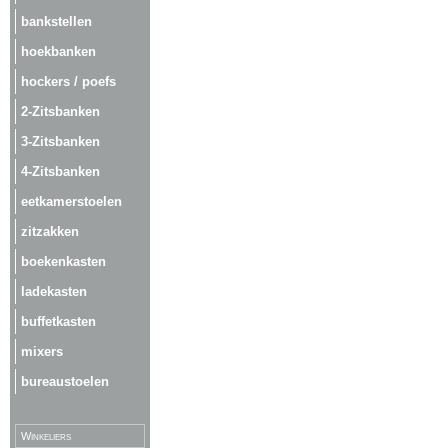
bankstellen
hoekbanken
hockers / poefs
2-Zitsbanken
3-Zitsbanken
4-Zitsbanken
eetkamerstoelen
zitzakken
boekenkasten
ladekasten
buffetkasten
mixers
bureaustoelen
Winkeliers