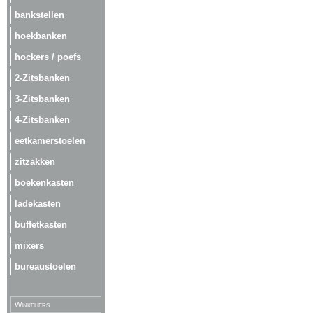
bankstellen
hoekbanken
hockers / poefs
2-Zitsbanken
3-Zitsbanken
4-Zitsbanken
eetkamerstoelen
zitzakken
boekenkasten
ladekasten
buffetkasten
mixers
bureaustoelen
Winkeliers