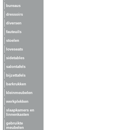
bureaus
dressoirs
diversen
fauteuils
stoelen
loveseats
sidetables
salontafels
bijzettafels
barkrukken
kleinmeubelen
werkplekken
slaapkamers en
linnenkasten
gebruikte
meubelen