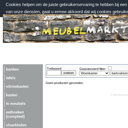
Cookies helpen om de juiste gebruikerservaring te hebben bij ee
van onze diensten, gaat u ermee akkoord dat wij cookies gebruik
vrijdag 7 augustus 2026, 06:52 uur
Welkom bij Meubelmarktplein.nl
Trefwoord:
banken
Geavanceerd filter:
tafels
Geen producten gevonden.
vitrinekasten
kasten
© Meubelmark
tv meubels
eethoeken
(compleet)
vloerkleden