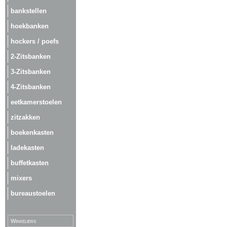
bankstellen
hoekbanken
hockers / poefs
2-Zitsbanken
3-Zitsbanken
4-Zitsbanken
eetkamerstoelen
zitzakken
boekenkasten
ladekasten
buffetkasten
mixers
bureaustoelen
Winkeliers