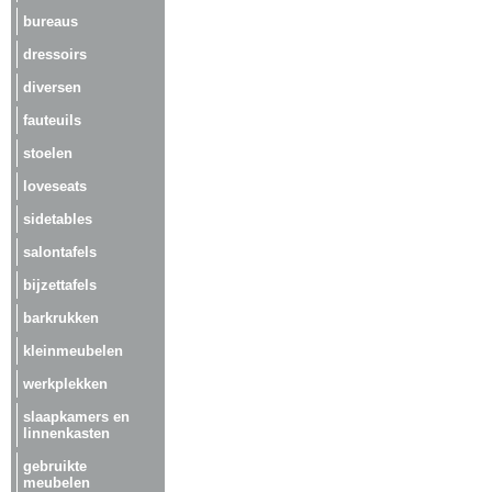
bureaus
dressoirs
diversen
fauteuils
stoelen
loveseats
sidetables
salontafels
bijzettafels
barkrukken
kleinmeubelen
werkplekken
slaapkamers en
linnenkasten
gebruikte
meubelen