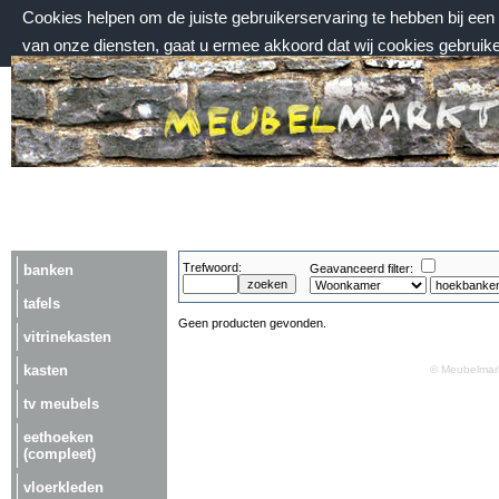
Cookies helpen om de juiste gebruikerservaring te hebben bij ee
van onze diensten, gaat u ermee akkoord dat wij cookies gebruik
zondag 9 augustus 2026, 12:00 uur
Welkom bij Meubelmarktplein.nl
Trefwoord:
banken
Geavanceerd filter:
tafels
Geen producten gevonden.
vitrinekasten
kasten
© Meubelmark
tv meubels
eethoeken
(compleet)
vloerkleden