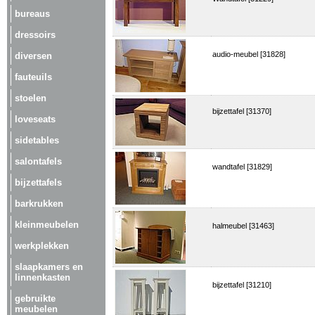
bureaus
dressoirs
audio-meubel [31828]
diversen
fauteuils
stoelen
bijzettafel [31370]
loveseats
sidetables
salontafels
wandtafel [31829]
bijzettafels
barkrukken
kleinmeubelen
halmeubel [31463]
werkplekken
slaapkamers en
linnenkasten
bijzettafel [31210]
gebruikte
meubelen