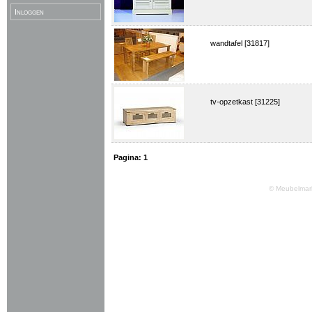
Inloggen
wandtafel [31817]
tv-opzetkast [31225]
Pagina:
1
© Meubelmark