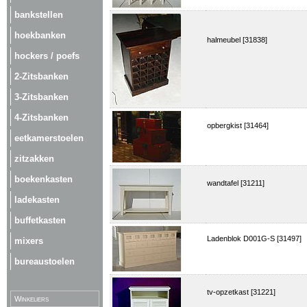
bankstellen
hoekbanken
halmeubel [31838]
hockers / poefs
2-Zitsbanken
3-Zitsbanken
4-Zitsbanken
opbergkist [31464]
eetkamerstoelen
zitzakken
boekenkasten
wandtafel [31211]
ladekasten
buffetkasten
Ladenblok D001G-S [31497]
mixers
bureaustoelen
tv-opzetkast [31221]
Winkeliers