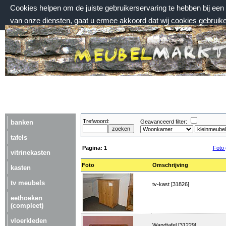
Cookies helpen om de juiste gebruikerservaring te hebben bij ee
van onze diensten, gaat u ermee akkoord dat wij cookies gebruik
donderdag 6 augustus 2026, 12:48 uur
Welkom bij Meubelmarktplein.nl
Trefwoord:
banken
Geavanceerd filter:
tafels
Pagina:
1
Foto 
vitrinekasten
Foto
Omschrijving
kasten
tv meubels
tv-kast [31826]
eethoeken
(compleet)
vloerkleden
Wandtafel [31229]