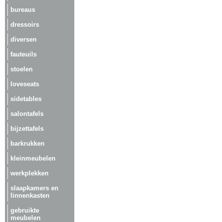
bureaus
dressoirs
diversen
fauteuils
stoelen
loveseats
sidetables
salontafels
bijzettafels
barkrukken
kleinmeubelen
werkplekken
slaapkamers en
linnenkasten
gebruikte
meubelen