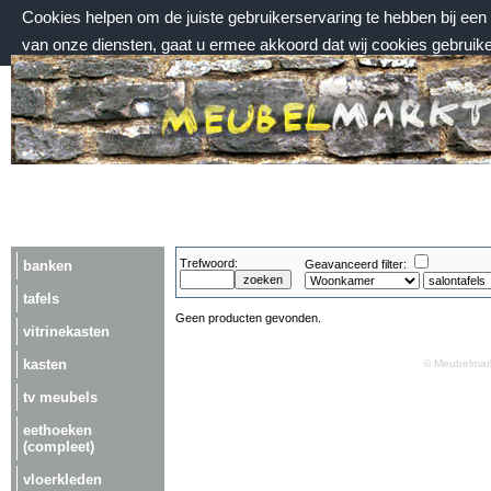
Cookies helpen om de juiste gebruikerservaring te hebben bij ee
van onze diensten, gaat u ermee akkoord dat wij cookies gebruik
vrijdag 7 augustus 2026, 17:56 uur
Welkom bij Meubelmarktplein.nl
Trefwoord:
banken
Geavanceerd filter:
tafels
Geen producten gevonden.
vitrinekasten
kasten
© Meubelmark
tv meubels
eethoeken
(compleet)
vloerkleden