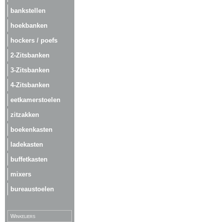
bankstellen
hoekbanken
hockers / poefs
2-Zitsbanken
3-Zitsbanken
4-Zitsbanken
eetkamerstoelen
zitzakken
boekenkasten
ladekasten
buffetkasten
mixers
bureaustoelen
Winkeliers